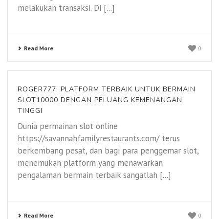
melakukan transaksi. Di [...]
Read More
0
ROGER777: PLATFORM TERBAIK UNTUK BERMAIN
SLOT10000 DENGAN PELUANG KEMENANGAN
TINGGI
Dunia permainan slot online
https://savannahfamilyrestaurants.com/ terus
berkembang pesat, dan bagi para penggemar slot,
menemukan platform yang menawarkan
pengalaman bermain terbaik sangatlah [...]
Read More
0