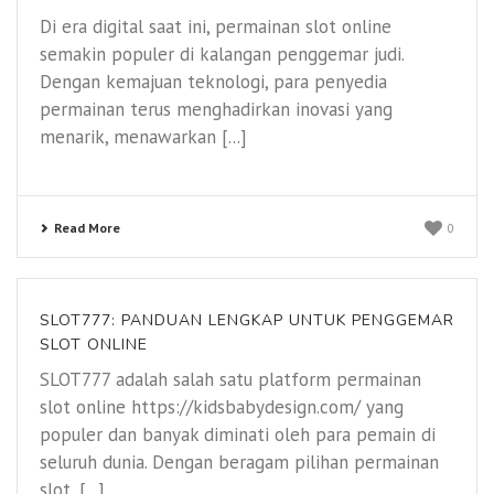
Di era digital saat ini, permainan slot online
semakin populer di kalangan penggemar judi.
Dengan kemajuan teknologi, para penyedia
permainan terus menghadirkan inovasi yang
menarik, menawarkan [...]
Read More
0
SLOT777: PANDUAN LENGKAP UNTUK PENGGEMAR
SLOT ONLINE
SLOT777 adalah salah satu platform permainan
slot online https://kidsbabydesign.com/ yang
populer dan banyak diminati oleh para pemain di
seluruh dunia. Dengan beragam pilihan permainan
slot, [...]