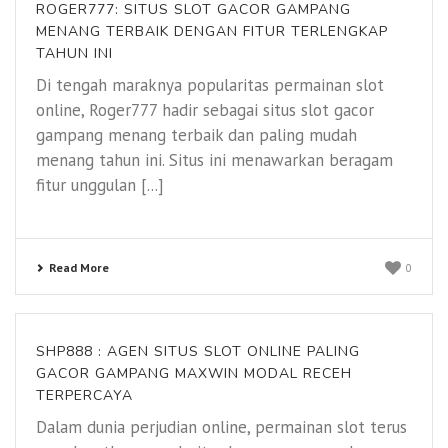
ROGER777: SITUS SLOT GACOR GAMPANG
MENANG TERBAIK DENGAN FITUR TERLENGKAP
TAHUN INI
Di tengah maraknya popularitas permainan slot
online, Roger777 hadir sebagai situs slot gacor
gampang menang terbaik dan paling mudah
menang tahun ini. Situs ini menawarkan beragam
fitur unggulan [...]
Read More
0
SHP888 : AGEN SITUS SLOT ONLINE PALING
GACOR GAMPANG MAXWIN MODAL RECEH
TERPERCAYA
Dalam dunia perjudian online, permainan slot terus