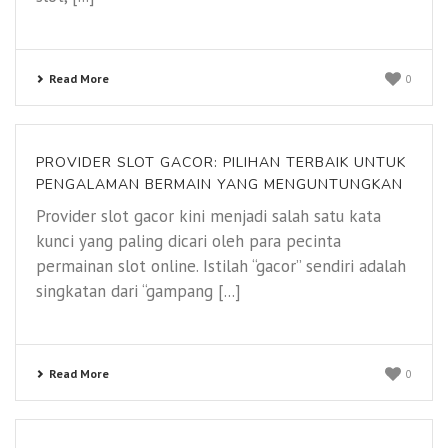
Read More
0
PROVIDER SLOT GACOR: PILIHAN TERBAIK UNTUK
PENGALAMAN BERMAIN YANG MENGUNTUNGKAN
Provider slot gacor kini menjadi salah satu kata
kunci yang paling dicari oleh para pecinta
permainan slot online. Istilah “gacor” sendiri adalah
singkatan dari “gampang [...]
Read More
0