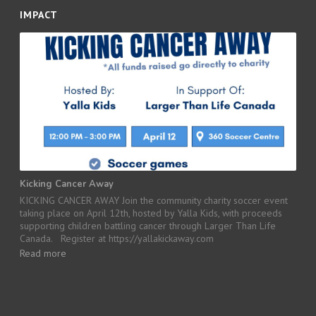
IMPACT
Kicking Cancer Away
KICKING CANCER AWAY Join the community charity soccer event
taking place on April 12th, hosted by Yalla Kids, with proceeds
supporting children battling cancer through Larger Than Life
Canada. Register at https://yallakickaway.com
Read more