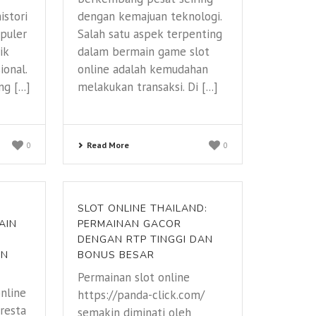
istori
dengan kemajuan teknologi.
opuler
Salah satu aspek terpenting
ik
dalam bermain game slot
onal.
online adalah kemudahan
g [...]
melakukan transaksi. Di [...]
Read More
0
0
SLOT ONLINE THAILAND:
AIN
PERMAINAN GACOR
DENGAN RTP TINGGI DAN
AN
BONUS BESAR
Permainan slot online
nline
https://panda-click.com/
resta
semakin diminati oleh