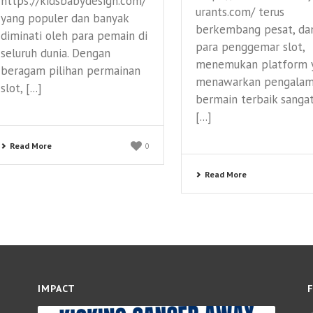
https://kidsbabydesign.com/
urants.com/ terus
yang populer dan banyak
berkembang pesat, da
diminati oleh para pemain di
para penggemar slot,
seluruh dunia. Dengan
menemukan platform 
beragam pilihan permainan
menawarkan pengala
slot, [...]
bermain terbaik sanga
[...]
Read More
0
Read More
IMPACT