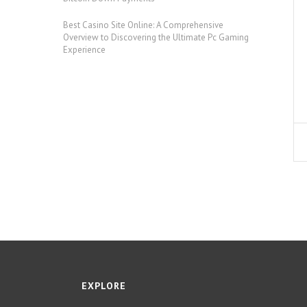
Best Casino Site Online: A Comprehensive
Overview to Discovering the Ultimate Pc Gaming
Experience
EXPLORE