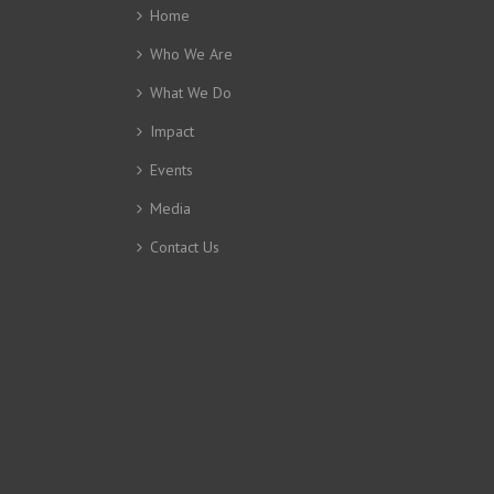
Home
Who We Are
What We Do
Impact
Events
Media
Contact Us