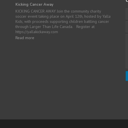
Kicking Cancer Away
KICKING CANCER AWAY Join the community charity
soccer event taking place on April 12th, hosted by Yalla
Kids, with proceeds supporting children battling cancer
through Larger Than Life Canada. Register at
https://yallakickaway.com
Read more