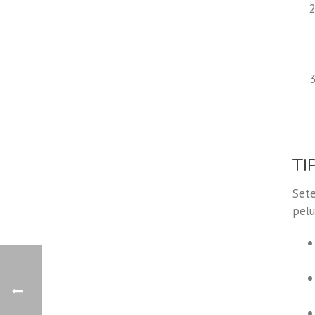
TI
Sete
pel