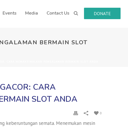
Events
Media
Contact Us
DONATE
ENGALAMAN BERMAIN SLOT
OR: CARA MEMAKSIMALKAN PENGALAMAN BERMAIN SLOT ANDA
 GACOR: CARA
ERMAIN SLOT ANDA
0
ntang keberuntungan semata. Menemukan mesin