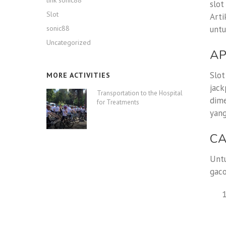
link sonic88
slot
Slot
Arti
sonic88
unt
Uncategorized
AP
Slot
MORE ACTIVITIES
jack
Transportation to the Hospital
dime
for Treatments
yang
CA
Untu
gaco