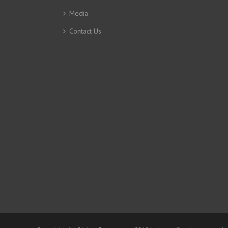
Media
Contact Us