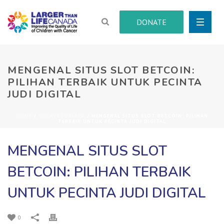
DONATE
MENGENAL SITUS SLOT BETCOIN:
PILIHAN TERBAIK UNTUK PECINTA
JUDI DIGITAL
HOME
/
UNCATEGORIZED
/ MENGENAL SITUS SLOT BETCOIN: PILIHAN
TERBAIK UNTUK PECINTA JUDI DIGITAL
MENGENAL SITUS SLOT
BETCOIN: PILIHAN TERBAIK
UNTUK PECINTA JUDI DIGITAL
0