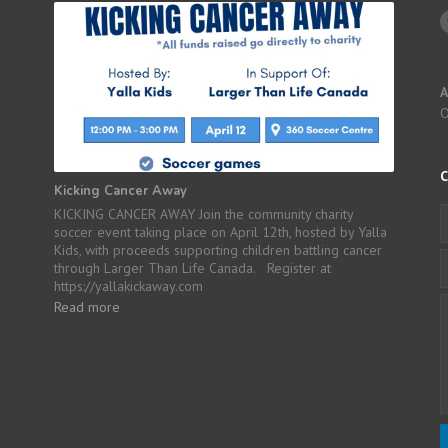
A
Kicking Cancer Away
KICKING CANCER AWAY Join the community charity
soccer event taking place on April 12th, hosted by Yalla
Kids, with proceeds supporting children battling cancer
through Larger Than Life Canada. Register at
https://yallakickaway.com
Read more