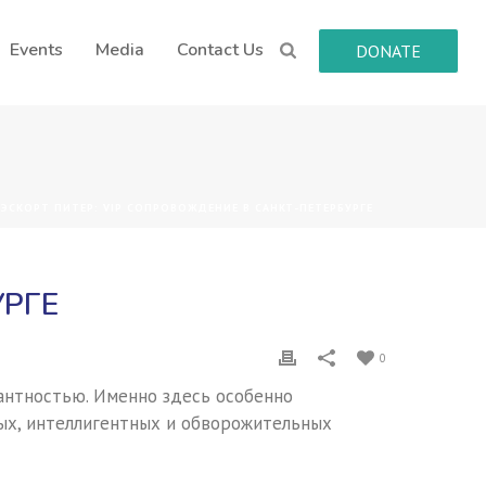
Events
Media
Contact Us
DONATE
 ЭСКОРТ ПИТЕР: VIP СОПРОВОЖДЕНИЕ В САНКТ-ПЕТЕРБУРГЕ
УРГЕ
0
гантностью. Именно здесь особенно
ых, интеллигентных и обворожительных