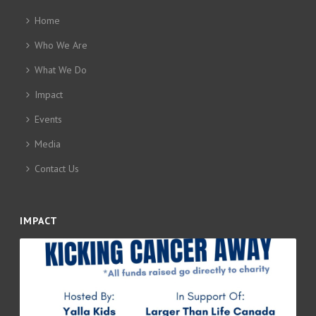
Home
Who We Are
What We Do
Impact
Events
Media
Contact Us
IMPACT