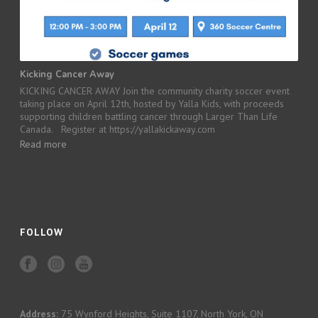
Kicking Cancer Away
KICKING CANCER AWAY Join the community charity soccer event
taking place on April 12th, hosted by Yalla Kids, with proceeds
supporting children battling cancer through Larger Than Life
Canada. Register at https://yallakickaway.com
Read more
FOLLOW
Address:
75 Wynford Heights, Suite 1107, North York, ON